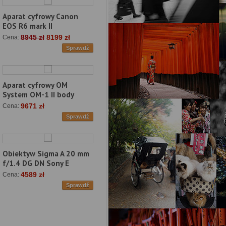
Aparat cyfrowy Canon
EOS R6 mark II
8945 zł
8199 zł
Cena:
Sprawdź
Aparat cyfrowy OM
System OM-1 II body
9671 zł
Cena:
Sprawdź
Obiektyw Sigma A 20 mm
f/1.4 DG DN Sony E
4589 zł
Cena:
Sprawdź