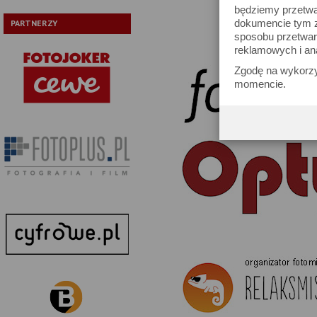
będziemy przetwa
dokumencie tym zn
PARTNERZY
sposobu przetwar
reklamowych i an
Zgodę na wykorzy
momencie.