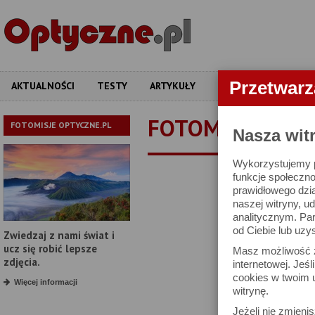
Przetwar
AKTUALNOŚCI
TESTY
ARTYKUŁY
APARATY
OBIEKT
FOTOMISJE
FOTOMISJE OPTYCZNE.PL
Nasza wit
Wykorzystujemy pl
Jap
funkcje społeczno
prawidłowego dzia
11-dniowe w
naszej witryny, 
4
analitycznym. Pa
od Ciebie lub uzy
Zwiedzaj z nami świat i
ucz się robić lepsze
Masz możliwość z
zdjęcia.
internetowej. Jeś
cookies w twoim u
Więcej informacji
witrynę.
Jeżeli nie zmienis