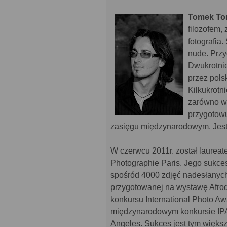
Tomek To
filozofem,
fotografia.
nude. Przy
Dwukrotnie
przez pols
Kilkukrotn
zarówno w 
przygotowu
zasięgu międzynarodowym. Jest
W czerwcu 2011r. został laurea
Photographie Paris. Jego sukces
spośród 4000 zdjęć nadesłanych 
przygotowanej na wystawę Afrod
konkursu International Photo Aw
międzynarodowym konkursie IPA 
Angeles. Sukces jest tym większ