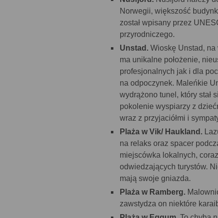
Norwegii, większość budynk
został wpisany przez UNESC
przyrodniczego.
Unstad.
Wioskę Unstad, na w
ma unikalne położenie, nieus
profesjonalnych jak i dla p
na odpoczynek. Maleńkie Uns
wydrążono tunel, który stał
pokolenie wyspiarzy z dziećm
wraz z przyjaciółmi i sympat
Plaża w Vik/ Haukland.
Laz
na relaks oraz spacer podc
miejscówka lokalnych, coraz
odwiedzających turystów. Ni
mają swoje gniazda.
Plaża w Ramberg.
Malownic
zawstydza on niektóre karai
Plaża w Eggum.
To chyba n