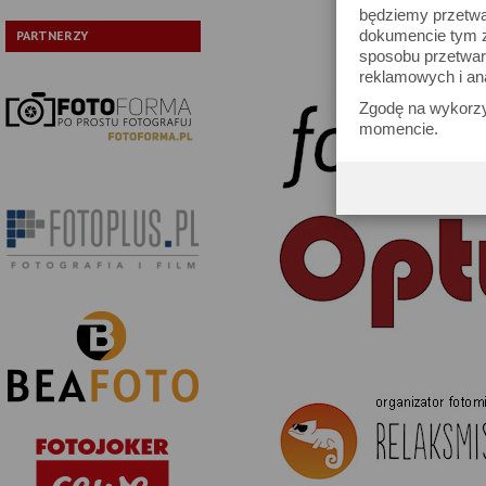
będziemy przetwa
dokumencie tym zn
PARTNERZY
sposobu przetwar
reklamowych i an
Zgodę na wykorzy
momencie.