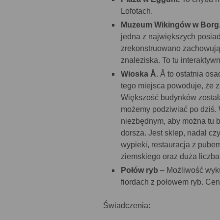
Lofotach.
Muzeum Wikingów w Borg
jedna z największych posiad
zrekonstruowano zachowując
znaleziska. To tu interakty
Wioska Å
. Å to ostatnia os
tego miejsca powoduje, że z
Większość budynków została
możemy podziwiać po dziś. 
niezbędnym, aby można tu b
dorsza. Jest sklep, nadal cz
wypieki, restauracja z pubem
ziemskiego oraz duża liczb
Połów ryb
– Możliwość wyku
fiordach z połowem ryb. Ce
Świadczenia: