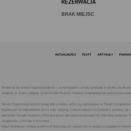
REZERWACJA
BRAK MIEJSC
AKTUALNOŚCI
TESTY
ARTYKUŁY
PORADN
Redakcja nie ponosi odpowiedzialności za ewentualne szkody powstałe w wyniku użytkowa
redakcji: ul. Żwirki i Wigury 11/34 83-000 Pruszcz Gdański Kopiowanie lub wykorzystywan
Serwis Optyczne.pl wykorzystuje pliki cookies, które są zapisywane na Twoim komputerze
dostarczać im odpowiednie treści oraz reklamy, a także ułatwia korzystanie z serwisu, 
narzędzie Google Analytics, które jest przez nas wykorzystywane do zbierania statystyk. 
urządzenia, z którego korzystasz.
Masz możliwość zmiany preferencji dotyczących ciasteczek w swojej przeglądarce internet