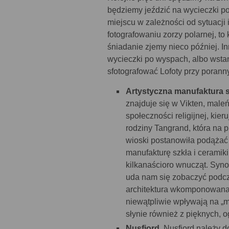
będziemy jeździć na wycieczki p
miejscu w zależności od sytuacj
fotografowaniu zorzy polarnej, t
śniadanie zjemy nieco później. 
wycieczki po wyspach, albo wstan
sfotografować Lofoty przy poran
Artystyczna manufaktura sz
znajduje się w Vikten, male
społeczności religijnej, kie
rodziny Tangrand, która n
wioski postanowiła podążać 
manufakturę szkła i ceramiki
kilkanaścioro wnucząt. Syno
uda nam się zobaczyć podcza
architektura wkomponowana 
niewątpliwie wpływają na „ma
słynie również z pięknych, 
Nusfjord.
Nusfjord należy d