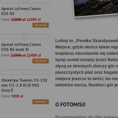
Aparat cyfrowy Canon
EOS R5
12989 zł
11999 zł
Cena:
Sprawdź
Lofoty to „Perełka Skandynawii
Aparat cyfrowy Canon
Miejsce, gdzie słońce latem nig
EOS R6 mark III
krajobraz nieustannie się zmien
12999 zł
12499 zł
Cena:
wysp został uznany przez Nation
Sprawdź
słyną ze stromych zboczy gór w
piaszczystych plaż oraz bogatej 
miejsce jeszcze tu wróci, bo n
Obiektyw Tamron 35-150
widoków morza, fiordόw i gόr j
mm f/2-2.8 DI III VXD
Sony E
7099 zł
Cena:
Sprawdź
O FOTOMISJI
Przygotowaliśmy dla Was kolejną