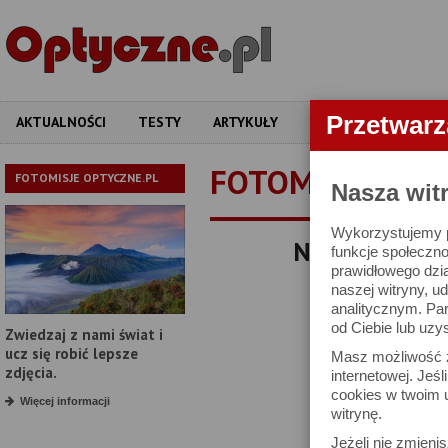
Przetwar
AKTUALNOŚCI
TESTY
ARTYKUŁY
APARATY
OBIEKT
FOTOMISJE
FOTOMISJE OPTYCZNE.PL
Nasza wit
Wykorzystujemy pl
Norwegia, Lof
funkcje społeczno
prawidłowego dzia
Norwegia, Lo
naszej witryny, 
1
analitycznym. Pa
od Ciebie lub uzy
Zwiedzaj z nami świat i
ucz się robić lepsze
Masz możliwość z
zdjęcia.
internetowej. Jeś
cookies w twoim u
Więcej informacji
witrynę.
Jeżeli nie zmienis